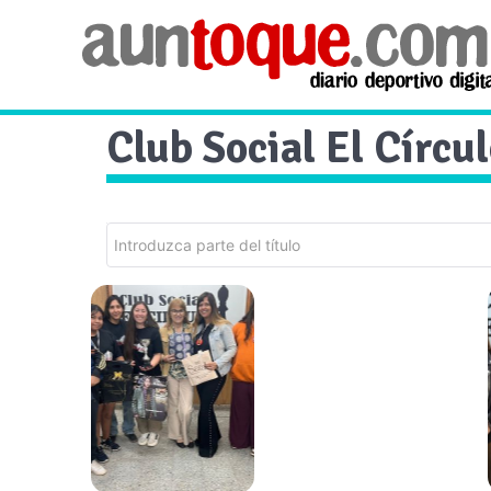
Club Social El Círcu
Introduzca
parte del
título