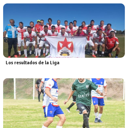
Los resultados de la Liga