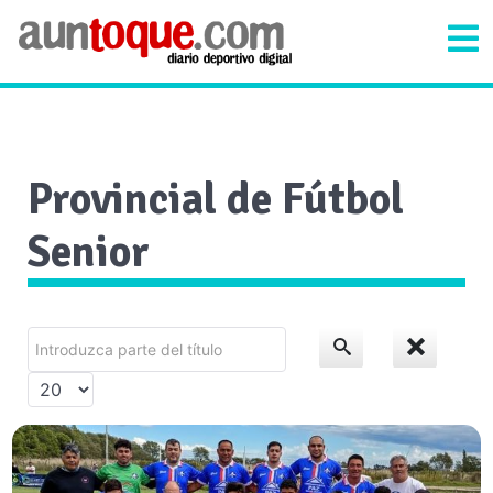
Provincial de Fútbol
Senior
Introduzca
parte
Cantidad
del
a
título
mostrar