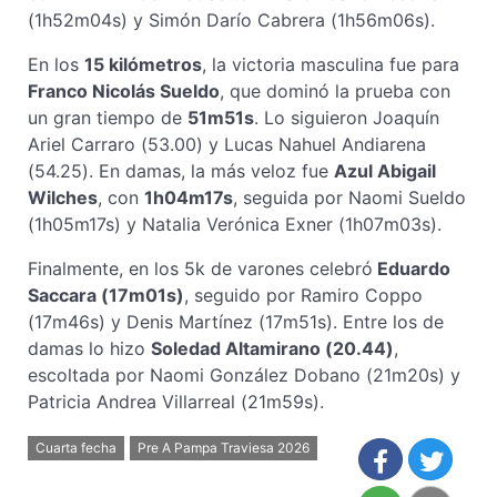
(1h52m04s) y Simón Darío Cabrera (1h56m06s).
En los
15 kilómetros
, la victoria masculina fue para
Franco Nicolás Sueldo
, que dominó la prueba con
un gran tiempo de
51m51s
. Lo siguieron Joaquín
Ariel Carraro (53.00) y Lucas Nahuel Andiarena
(54.25). En damas, la más veloz fue
Azul Abigail
Wilches
, con
1h04m17s
, seguida por Naomi Sueldo
(1h05m17s) y Natalia Verónica Exner (1h07m03s).
Finalmente, en los 5k de varones celebró
Eduardo
Saccara (17m01s)
, seguido por Ramiro Coppo
(17m46s) y Denis Martínez (17m51s). Entre los de
damas lo hizo
Soledad Altamirano (20.44)
,
escoltada por Naomi González Dobano (21m20s) y
Patricia Andrea Villarreal (21m59s).
Cuarta fecha
Pre A Pampa Traviesa 2026