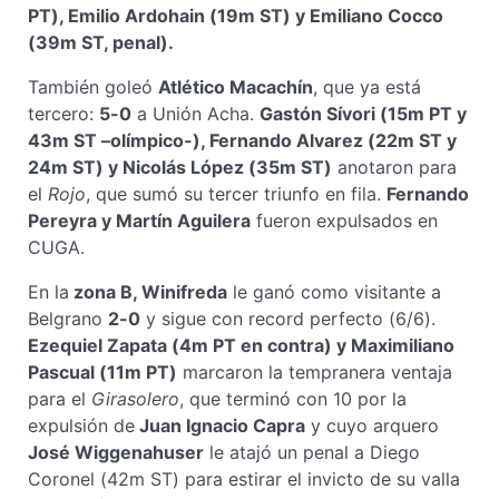
PT), Emilio Ardohain (19m ST) y Emiliano Cocco
(39m ST, penal).
También goleó
Atlético Macachín
, que ya está
tercero:
5-0
a Unión Acha.
Gastón Sívori (15m PT y
43m ST –olímpico-), Fernando Alvarez (22m ST y
24m ST) y Nicolás López (35m ST)
anotaron para
el
Rojo
, que sumó su tercer triunfo en fila.
Fernando
Pereyra y Martín Aguilera
fueron expulsados en
CUGA.
En la
zona B, Winifreda
le ganó como visitante a
Belgrano
2-0
y sigue con record perfecto (6/6).
Ezequiel Zapata (4m PT en contra) y Maximiliano
Pascual (11m PT)
marcaron la tempranera ventaja
para el
Girasolero
, que terminó con 10 por la
expulsión de
Juan Ignacio Capra
y cuyo arquero
José Wiggenahuser
le atajó un penal a Diego
Coronel (42m ST) para estirar el invicto de su valla