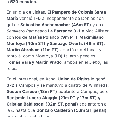
a
520 minutos.
En un día de visitas,
El Pampero de Colonia Santa
María
venció
1-0
a Independiente de Doblas con
gol de
Sebastián Aschemacher (46m ST)
y en el
Semillero Pampeano
La Barranca 3-1
a Mac Allister
con los de
Matías Polanco (9m PT), Maximiliano
Montoya (40m ST) y Santiago Overts (46m ST).
Martín Abraham (11m PT)
aportó el del local, y
tanto él como Montoya (LB) fallaron penales.
Tomás Vara y Martín Prado
, ambos en el
Depo
, las
rojas.
En el interzonal, en Acha,
Unión de Riglos
le ganó
3-2
a Campos y se mantuvo a cuatro de Winifreda.
Gastón Caruso (18m PT)
adelantó a Campos, pero
Benjamín Lucero Alaggio (21m PT y 17m ST) y
Cristian Baldissoni (32m ST, penal)
adelantaron a
la
U
hasta que
Gonzalo Calderón (50m ST, penal)
puso cifras definitivas.