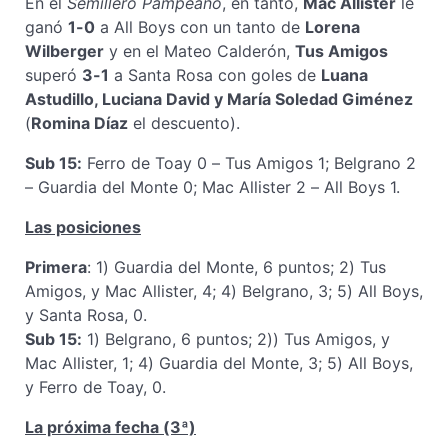
En el
Semillero Pampeano
, en tanto,
Mac Allister
le
ganó
1-0
a All Boys con un tanto de
Lorena
Wilberger
y en el Mateo Calderón,
Tus Amigos
superó
3-1
a Santa Rosa con goles de
Luana
Astudillo, Luciana David y María Soledad Giménez
(
Romina Díaz
el descuento).
Sub 15:
Ferro de Toay 0 – Tus Amigos 1; Belgrano 2
– Guardia del Monte 0; Mac Allister 2 – All Boys 1.
Las posiciones
Primera
: 1) Guardia del Monte, 6 puntos; 2) Tus
Amigos, y Mac Allister, 4; 4) Belgrano, 3; 5) All Boys,
y Santa Rosa, 0.
Sub 15:
1) Belgrano, 6 puntos; 2)) Tus Amigos, y
Mac Allister, 1; 4) Guardia del Monte, 3; 5) All Boys,
y Ferro de Toay, 0.
La próxima fecha (3ª)